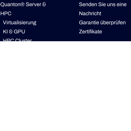
Quanton® Server &
Senden Sie uns eine
HPC
Nachricht
Virtualisierung
Garantie überprüfen
KI & GPU
Zertifikate
HPC Cluster
Sofort Verfügbar
Unternehmen
Tacyon® Storage &
Übersicht
HCI
Über Novarion
Jovian
Unsere Partner
StarWind
Verkaufspartner
Qorestor
Forschungspartner
HCI
Technologiepartner
PlatinStor® Storage &
Nachhaltigkeit
Cluster
Team