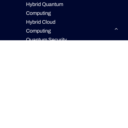
Hybrid Quantum
Computing
Hybrid Cloud
Computing
Quantum Security
Quantum Keynotes
Quantum Education
Impressum
Impressum
Datenschutzerklärung
Nutzungsbedingungen
AGB