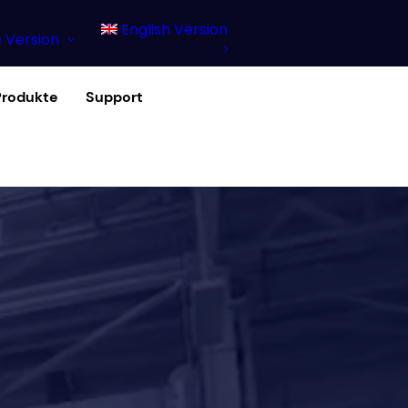
English Version
 Version
Produkte
Support