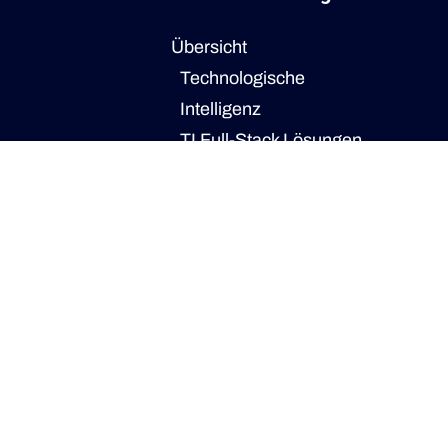
Übersicht
Technologische
Intelligenz
TI Full-Stack Lösungen
TI Partner
TI Use Cases
KI Keynotes
Novara
Industrie
Übersicht
Ingenieurwesen
Energie- und