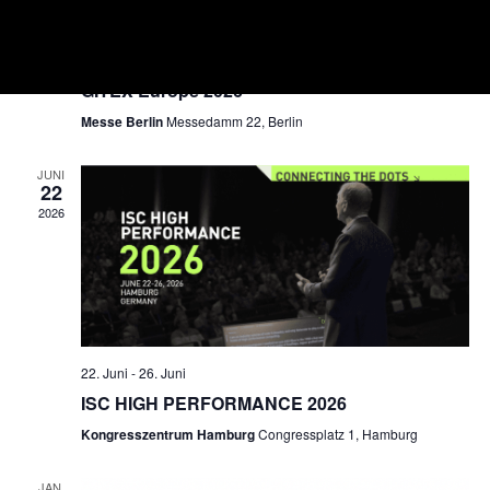
English Version
30. Juni
-
1. Juli
GITEX Europe 2026
Messe Berlin
Messedamm 22, Berlin
JUNI
22
2026
22. Juni
-
26. Juni
ISC HIGH PERFORMANCE 2026
Kongresszentrum Hamburg
Congressplatz 1, Hamburg
JAN.