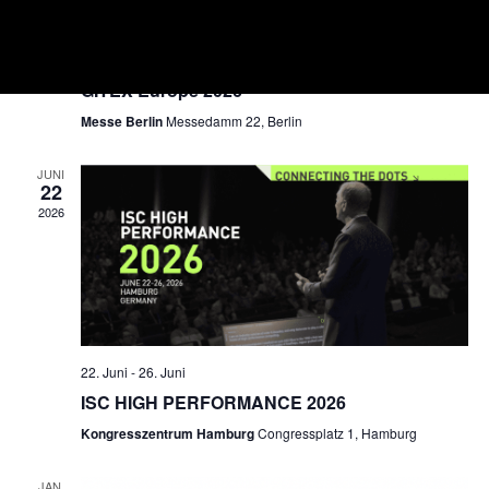
English Version
30. Juni
-
1. Juli
GITEX Europe 2026
Messe Berlin
Messedamm 22, Berlin
JUNI
22
2026
22. Juni
-
26. Juni
ISC HIGH PERFORMANCE 2026
Kongresszentrum Hamburg
Congressplatz 1, Hamburg
JAN.