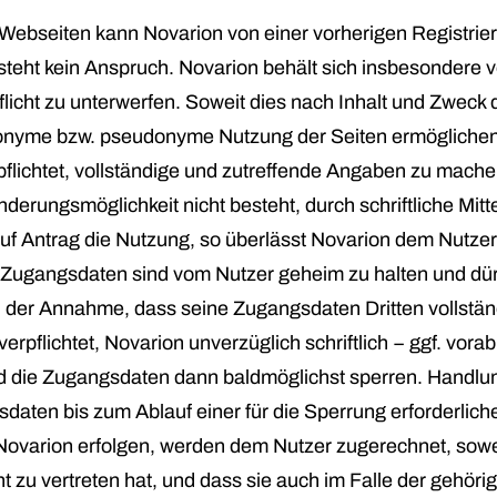
r Webseiten kann Novarion von einer vorherigen Registri
teht kein Anspruch. Novarion behält sich insbesondere vo
licht zu unterwerfen. Soweit dies nach Inhalt und Zweck 
e anonyme bzw. pseudonyme Nutzung der Seiten ermöglich
rpflichtet, vollständige und zutreffende Angaben zu mac
nderungsmöglichkeit nicht besteht, durch schriftliche Mitt
uf Antrag die Nutzung, so überlässt Novarion dem Nutz
Zugangsdaten sind vom Nutzer geheim zu halten und dürf
 der Annahme, dass seine Zugangsdaten Dritten vollständ
verpflichtet, Novarion unverzüglich schriftlich − ggf. vora
ird die Zugangsdaten dann baldmöglichst sperren. Handlun
sdaten bis zum Ablauf einer für die Sperrung erforderli
Novarion erfolgen, werden dem Nutzer zugerechnet, soweit
 zu vertreten hat, und dass sie auch im Falle der gehöri