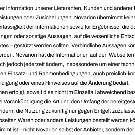
er Information unserer Lieferanten, Kunden und anderer Dr
eistungen oder Zusicherungen. Novarion übernimmt keine 
erlässigkeit der Informationen sowie für Ergebnisse, die 
ungen oder sonstige Aussagen, auf die wesentliche Ents
es – gestützt werden sollten. Verbindliche Aussagen könn
werden. Novarion hat die Informationen auf den Webseit
h jedoch jederzeit ändern, insbesondere um einer techni
ten Einsatz- und Rahmenbedingungen, auch preislich-ko
ndigung oder eines Hinweises auf die Änderung bedarf.
nen erfolgt, soweit dies nicht im Einzelfall abweichend bes
hne Vorankündigung die Art und den Umfang der bereitgest
ndern, die Nutzung zukünftig nur gegen Entgelt zuzulas
bseiten Waren oder andere Leistungen bestellt werden kön
immt ist – nicht Novarion selbst der Anbieter, sondern 