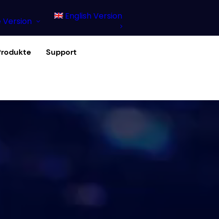
English Version
 Version
Produkte
Support