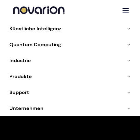
Künstliche Intelligenz
Quantum Computing
« Alle Veranstaltungen
Industrie
Diese Veranstaltung hat bereits stattgefunden.
Produkte
QBN-Treffen zum
Support
Quantencomputing –
Unternehmen
Beschleuniger für HPC-
Zentren